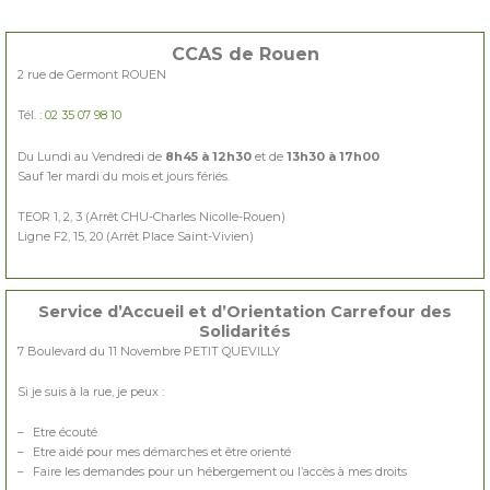
CCAS de Rouen
2 rue de Germont ROUEN
Tél. :
02 35 07 98 10
Du Lundi au Vendredi de
8h45 à 12h30
et de
13h30 à 17h00
Sauf 1er mardi du mois et jours fériés.
TEOR 1, 2, 3 (Arrêt CHU-Charles Nicolle-Rouen)
Ligne F2, 15, 20 (Arrêt Place Saint-Vivien)
Service d’Accueil et d’Orientation Carrefour des
Solidarités
7 Boulevard du 11 Novembre PETIT QUEVILLY
Si je suis à la rue, je peux :
– Etre écouté
– Etre aidé pour mes démarches et être orienté
– Faire les demandes pour un hébergement ou l’accès à mes droits