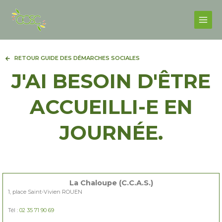
Skip
Facebook
Instagram
Main
to
Men
content
RETOUR GUIDE DES DÉMARCHES SOCIALES
J'AI BESOIN D'ÊTRE
ACCUEILLI-E EN
JOURNÉE.
La Chaloupe (C.C.A.S.)
1, place Saint-Vivien ROUEN
Tél :
02 35 71 90 69