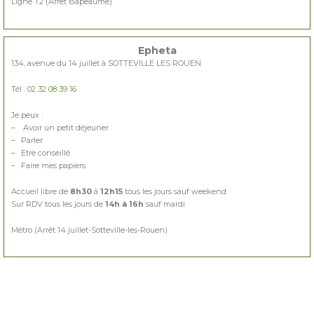
Ligne T2 (Arrêt Bapeaume)
Epheta
134, avenue du 14 juillet à SOTTEVILLE LES ROUEN
Tél :
02 32 08 39 16
Je peux :
– Avoir un petit déjeuner
– Parler
– Etre conseillé
– Faire mes papiers
Accueil libre de
8h30
à
12h15
tous les jours sauf weekend
Sur RDV tous les jours de
14h à 16h
sauf mardi
Métro (Arrêt 14 juillet-Sotteville-les-Rouen)