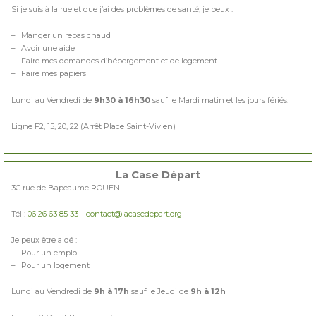
Si je suis à la rue et que j’ai des problèmes de santé, je peux :
– Manger un repas chaud
– Avoir une aide
– Faire mes demandes d’hébergement et de logement
– Faire mes papiers
Lundi au Vendredi de
9h30 à 16h30
sauf le Mardi matin et les jours fériés.
Ligne F2, 15, 20, 22 (Arrêt Place Saint-Vivien)
La Case Départ
3C rue de Bapeaume ROUEN
Tél :
06 26 63 85 33
–
contact@lacasedepart.org
Je peux être aidé :
– Pour un emploi
– Pour un logement
Lundi au Vendredi de
9h à 17h
sauf le Jeudi de
9h à 12h