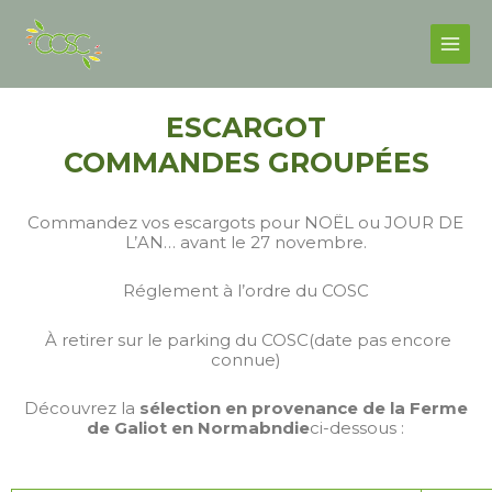
Skip
Facebook
Instagram
Main
to
Men
content
ESCARGOT
COMMANDES GROUPÉES
Commandez vos escargots pour NOËL ou JOUR DE
L’AN… avant le 27 novembre.
Réglement à l’ordre du COSC
À retirer sur le parking du COSC(date pas encore
connue)
Découvrez la
sélection
en provenance de la Ferme
de Galiot en Normabndie
ci-dessous :