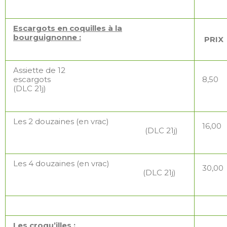
Escargots en coquilles à la
bourguignonne :
PRIX
Assiette de 12
escargots
8,50
(DLC 21j)
Les 2 douzaines (en vrac)
16,00
(DLC 21j)
Les 4 douzaines (en vrac)
30,00
(DLC 21j)
Les croqu’illes
: