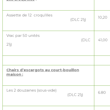
Assiette de 12 croqu’illes
10,20
(DLC 21j)
Vrac par 50 unités
(DLC
41,00
21j)
Chairs d’escargots au court-bouillon
maison :
Les 2 douzaines (sous-vide)
6.80
(DLC 21j)