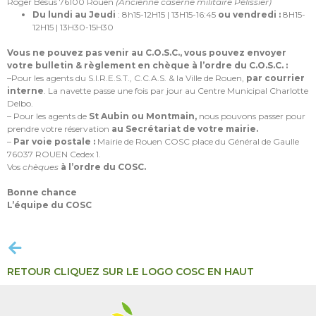
Roger Bésus 76100 Rouen
(Ancienne caserne militaire Pélissier)
Du lundi au Jeudi
: 8h15-12H15 | 13H15-16:45
ou vendredi :
8H15-
12H15 | 13H30-15H30
Vous ne pouvez pas venir au C.O.S.C., vous pouvez envoyer
votre bulletin & règlement en chèque à l’ordre du C.O.S.C. :
–
Pour les agents du
S.I.R.E.S.T., C.C.A.S. & la Ville de Rouen,
par courrier
interne
. La navette passe une fois par jour au Centre Municipal Charlotte
Delbo.
–
Pour les agents de
St Aubin ou Montmain
,
nous pouvons passer pour
prendre votre réservation
au Secrétariat de votre mairie.
–
Par voie postale :
Mairie de Rouen COSC place du Général de Gaulle
76037 ROUEN Cedex 1.
Vos
chèques
à l’ordre du COSC.
Bonne chance
L’équipe du COSC
RETOUR CLIQUEZ SUR LE LOGO COSC EN HAUT