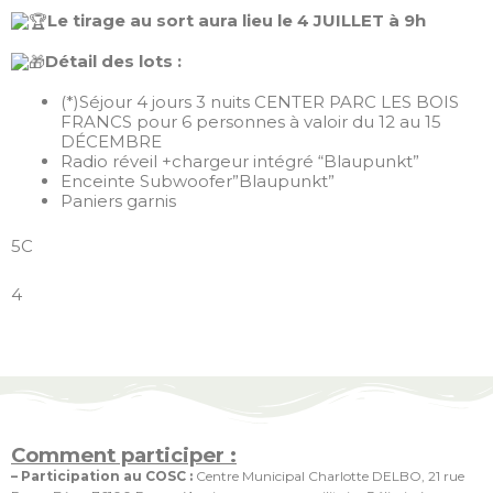
Le tirage au sort aura lieu le 4 JUILLET à 9h
Détail des lots :
(*)Séjour 4 jours 3 nuits CENTER PARC LES BOIS
FRANCS pour 6 personnes à valoir du 12 au 15
DÉCEMBRE
Radio réveil +chargeur intégré “Blaupunkt”
Enceinte Subwoofer”Blaupunkt”
Paniers garnis
5C
4
Comment participer
:
– Participation au COSC :
Centre Municipal Charlotte DELBO, 21 rue