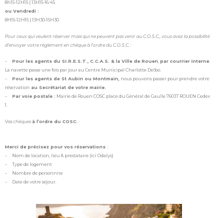
8h15-12H15 | 13H15-16:45
ou Vendredi :
8H15-12H15 | 13H30-15H30
Pour ceux qui veulent réserver mais qui ne peuvent pas venir au C.O.S.C., vous avez la possibilité
d’envoyer votre règlement en chèque à l’ordre du C.O.S.C. :
–
Pour les agents du SI.R.E.S.T., C.C.A.S. & la Ville de Rouen
,
par courrier interne
.
La navette passe une fois par jour au Centre Municipal Charlotte Delbo.
–
Pour les agents de St Aubin ou Montmain,
nous pouvons passer pour prendre votre
réservation
au Secrétariat de votre mairie.
–
Par voie postale :
Mairie de Rouen COSC place du Général de Gaulle 76037 ROUEN Cedex
1.
Vos
chèques
à l’ordre du COSC.
Merci de précisez pour vos réservations
:
– Nom de location, lieu & prestataire (ici Odalys)
– Type de logement
– Nombre de personnne
– Date de votre séjour.