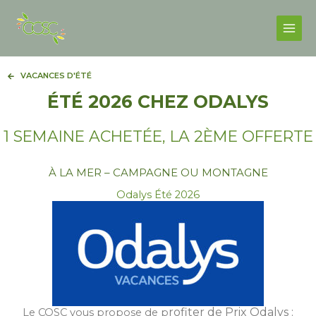
Skip
Facebook
Instagram
Main
to
Men
content
VACANCES D'ÉTÉ
ÉTÉ 2026 CHEZ ODALYS
1 SEMAINE ACHETÉE, LA 2ÈME OFFERTE
À LA MER – CAMPAGNE OU MONTAGNE
Odalys Été 2026
rofiter de Prix Odalys :
Le COSC vous propose de p