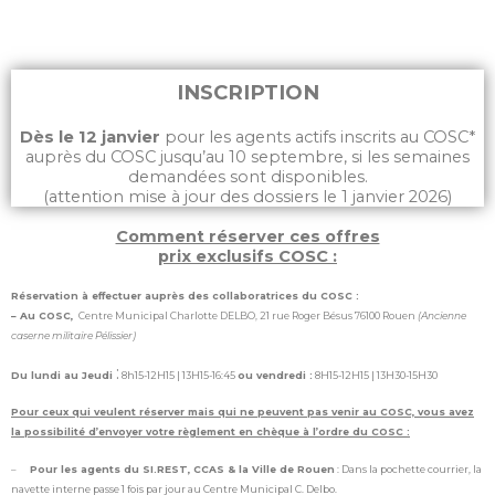
INSCRIPTION
Dès le 12 janvier
pour les agents actifs inscrits au COSC*
auprès du COSC jusqu’au 10 septembre, si les semaines
demandées sont disponibles.
(attention mise à jour des dossiers le 1 janvier 2026)
Comment réserver ces offres
prix exclusifs COSC :
Réservation à effectuer auprès des collaboratrices du COSC :
– Au COSC,
Centre Municipal Charlotte DELBO, 21 rue Roger Bésus 76100 Rouen
(Ancienne
caserne militaire Pélissier)
:
Du lundi au Jeudi
8h15-12H15 | 13H15-16:45
ou vendredi :
8H15-12H15 | 13H30-15H30
Pour ceux qui veulent réserver mais qui ne peuvent pas venir au COSC, vous avez
la possibilité d’envoyer votre règlement en chèque à l’ordre du COSC :
–
P
our les agents du SI.REST, CCAS & la Ville de Rouen
: Dans la pochette courrier, la
navette interne passe 1 fois par jour au Centre Municipal C. Delbo.