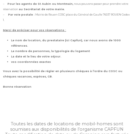
–
Pour les agents de St Aubin ou Montmain,
nous pouvons passer pour prendre votre
réservation
au Secrétariat de votre mairie.
–
Par voie postale :
Mairie de Rouen COSC place du Général de Gaulle 76037 ROUEN Cedex
1.
Merci de préciser pour vos réservations :
Le nom de location, du prestataire (ici Capfun), car nous avons de 1000
références.
Le nombre de personnes, la typologie du logement
La date et le lieu de votre séjour.
vos coordonnées exactes
Vous avez la possibilité de régler en plusieurs chèques à l’ordre du COSC ou
chèques vacances, espèces, CB.
Bonne réservation
Toutes les dates de locations de mobil-homes sont
soumises aux disponibilités de l’organisme CAPFUN