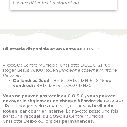
Espace détente et restauration
Billetterie disponible et en vente au COSC
:
– COSC :
Centre Municipal Charlotte DELBO, 21 rue
Roger Bésus 76100 Rouen
(Ancienne caserne militaire
Pélissier)
Du lundi au Jeudi
: 8h15-12H15 | 13H15-16:45
ou
vendredi :
8H15-12H15 | 13H30-15H30
Vous ne pouvez pas venir au C.O.S.C., vous pouvez
envoyer le règlement en chèque à l’ordre du C.O.S.C. :
–
Pour les agents
du
S.I.R.E.S.T., C.C.A.S. & la Ville de
Rouen,
par courrier interne
. La navette passe une fois
par jour à
l’accueil du COSC
au Centre Municipal
Charlotte Delbo ou lors des
permanences
.