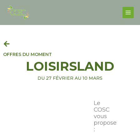
Skip
Facebook
Instagram
Main
to
Men
content
OFFRES DU MOMENT
LOISIRSLAND
DU 27 FÉVRIER AU 10 MARS
Le
COSC
vous
propose
: