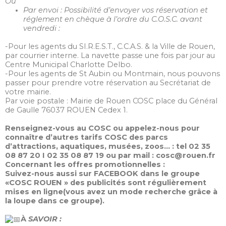
Ou
Par envoi : Possibilité d’envoyer vos réservation et
réglement en chèque à l’ordre du C.O.S.C. avant
vendredi :
-Pour les agents du SI.R.E.S.T., C.C.A.S. & la Ville de Rouen,
par courrier interne. La navette passe une fois par jour au
Centre Municipal Charlotte Delbo.
-Pour les agents de St Aubin ou Montmain, nous pouvons
passer pour prendre votre réservation au Secrétariat de
votre mairie.
Par voie postale : Mairie de Rouen COSC place du Général
de Gaulle 76037 ROUEN Cedex 1.
Renseignez-vous au COSC ou appelez-nous pour
connaître d’autres tarifs COSC des parcs
d’attractions, aquatiques, musées, zoos… : tel 02 35
08 87 20 I 02 35 08 87 19 ou par mail : cosc@rouen.fr
Concernant les offres promotionnelles :
Suivez-nous aussi sur FACEBOOK dans le groupe
«COSC ROUEN » des publicités sont régulièrement
mises en ligne(vous avez un mode recherche grâce à
la loupe dans ce groupe).
À
SAVOIR :