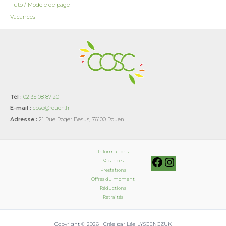
Tuto / Modèle de page
Vacances
Tél :
02 35 08 87 20
E-mail :
cosc@rouen.fr
Adresse :
21 Rue Roger Besus, 76100 Rouen
Informations
Vacances
Prestations
Offres du moment
Réductions
Retraités
Copyright © 2026 | Crée par Léa LYSCENCZUK