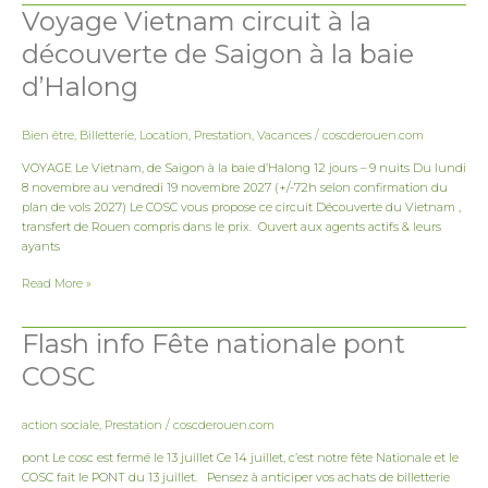
Voyage Vietnam circuit à la
Voyage
Vietnam
découverte de Saigon à la baie
circuit
à
d’Halong
la
découverte
de
Bien être
,
Billetterie
,
Location
,
Prestation
,
Vacances
/
coscderouen.com
Saigon
VOYAGE Le Vietnam, de Saigon à la baie d’Halong 12 jours – 9 nuits Du lundi
à
8 novembre au vendredi 19 novembre 2027 (+/-72h selon confirmation du
la
plan de vols 2027) Le COSC vous propose ce circuit Découverte du Vietnam ,
baie
transfert de Rouen compris dans le prix. Ouvert aux agents actifs & leurs
d’Halong
ayants
Read More »
Flash info Fête nationale pont
Flash
info
COSC
Fête
nationale
pont
action sociale
,
Prestation
/
coscderouen.com
COSC
pont Le cosc est fermé le 13 juillet Ce 14 juillet, c’est notre fête Nationale et le
COSC fait le PONT du 13 juillet. Pensez à anticiper vos achats de billetterie