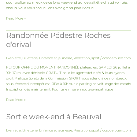
pour profiter au mieux de ce long week-end qui devrait être chaud voir très
chaud Nous vous accueillons avec grand plaisir dès le
Read More »
Randonnée Pédestre Roches
Randonnée
Pédestre
d’orival
Roches
d’orival
Bien être
,
Billetterie
,
Enfance et jeunesse
,
Prestation
,
sport
/
coscderouen.com
RETOUR OFFRE DU MOMENT RANDONNÉE plateau est SAMEDI 26 juillet à
10h 17km avec dénivelé. GRATUIT pour les agents/retraités & leurs ayants
droit Philippe Sorato de la Commission SPORT vous attend à de nombreux,
sous réserve d’intempéries.: RDV à 10h sur le parking co-voiturage des essarts
Inscription dès maintenant. Pour une mise en route sympathique
Read More »
Sortie week-end à Beauval
Sortie
week-
end
Bien être
,
Billetterie
,
Enfance et jeunesse
,
Prestation
,
sport
/
coscderouen.com
à
Beauval