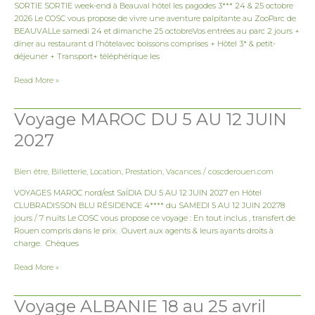
SORTIE SORTIE week-end à Beauval hôtel les pagodes 3*** 24 & 25 octobre
2026 Le COSC vous propose de vivre une aventure palpitante au ZooParc de
BEAUVALLe samedi 24 et dimanche 25 octobreVos entrées au parc 2 jours +
diner au restaurant d l’hôtelavec boissons comprises + Hôtel 3* & petit-
déjeuner + Transport+ téléphérique les
Read More »
Voyage MAROC DU 5 AU 12 JUIN
Voyage
MAROC
2027
DU
5
AU
Bien être
,
Billetterie
,
Location
,
Prestation
,
Vacances
/
coscderouen.com
12
JUIN
VOYAGES MAROC nord/est SaÏDIA DU 5 AU 12 JUIN 2027 en Hôtel
2027
CLUBRADISSON BLU RÉSIDENCE 4**** du SAMEDI 5 AU 12 JUIN 20278
jours / 7 nuits Le COSC vous propose ce voyage : En tout inclus , transfert de
Rouen compris dans le prix. Ouvert aux agents & leurs ayants droits à
charge. Chèques
Read More »
Voyage ALBANIE 18 au 25 avril
Voyage
ALBANIE