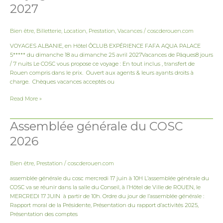
2027
18
au
25
Bien être
,
Billetterie
,
Location
,
Prestation
,
Vacances
/
coscderouen.com
avril
2027
VOYAGES ALBANIE, en Hôtel ÔCLUB EXPÉRIENCE FAFA AQUA PALACE
5***** du dimanche 18 au dimanche 25 avril 2027Vacances de Pâques8 jours
/ 7 nuits Le COSC vous propose ce voyage : En tout inclus , transfert de
Rouen compris dans le prix. Ouvert aux agents & leurs ayants droits à
charge. Chèques vacances acceptés ou
Read More »
Assemblée générale du COSC
Assemblée
générale
2026
du
COSC
2026
Bien être
,
Prestation
/
coscderouen.com
assemblée générale du cosc mercredi 17 juin à 10H L’assemblée générale du
COSC va se réunir dans la salle du Conseil, à l’Hôtel de Ville de ROUEN, le
MERCREDI 17 JUIN à partir de 10h. Ordre du jour de l’assemblée générale :
Rapport moral de la Présidente, Présentation du rapport d’activités 2025,
Présentation des comptes