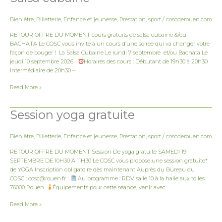
Bachata
&
Bien être
,
Billetterie
,
Enfance et jeunesse
,
Prestation
,
sport
/
coscderouen.com
Salsa
cubaine
RETOUR OFFRE DU MOMENT cours gratuits de salsa cubaine &/ou
BACHATA Le COSC vous invite à un cours d’une soirée qui va changer votre
façon de bouger ! La Salsa Cubaine Le lundi 7 septembre et/ou Bachata Le
jeudi 10 septembre 2026
Horaires des cours : Débutant de 19h30 à 20h30
Intermédiaire de 20h30 –
Read More »
Session yoga gratuite
Session
yoga
gratuite
Bien être
,
Billetterie
,
Enfance et jeunesse
,
Prestation
,
sport
/
coscderouen.com
RETOUR OFFRE DU MOMENT Session De yoga gratuite SAMEDI 19
SEPTEMBRE DE 10H30 À 11H30 Le COSC vous propose une session gratuite*
de YOGA Inscription obligatoire dès maintenant Auprès du Bureau du
COSC : cosc@rouen.fr
Au programme : RDV salle 10 à la halle aux toiles
76000 Rouen.
Équipements pour cette séance, venir avec
Read More »