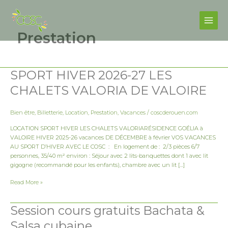
Skip
Post
Facebook
Instagram
Main
to
pagination
Men
content
Prestation
SPORT HIVER 2026-27 LES
SPORT
HIVER
CHALETS VALORIA DE VALOIRE
2026-
27
LES
Bien être
,
Billetterie
,
Location
,
Prestation
,
Vacances
/
coscderouen.com
CHALETS
VALORIA
LOCATION SPORT HIVER LES CHALETS VALORIARÉSIDENCE GOÉLIA à
DE
VALOIRE HIVER 2025-26 vacances DE DÉCEMBRE à février VOS VACANCES
VALOIRE
AU SPORT D’HIVER AVEC LE COSC : En logement de : 2/3 pièces 6/7
personnes, 35/40 m² environ : Séjour avec 2 lits-banquettes dont 1 avec lit
gigogne (recommandé pour les enfants), chambre avec un lit […]
Read More »
Session cours gratuits Bachata &
Session
cours
Salsa cubaine
gratuits